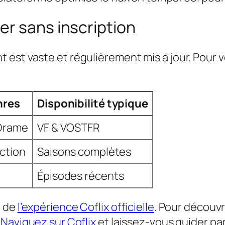
r sans inscription
est vaste et régulièrement mis à jour. Pour 
:
nres
Disponibilité typique
 Drame
VF & VOSTFR
iction
Saisons complètes
Épisodes récents
r de
l’expérience Coflix officielle
. Pour découvr
.
Naviguez sur Coflix
et laissez-vous guider pa